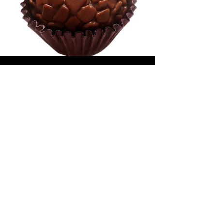
Brigadeiro Preto
Dani Marchiorato Bolos com Arte - Bolos
Artísticos
Horário de Atendimento
Segunda a Sexta-feira: 9h - 19h
Sábados: 9h - 12h
Curitiba - PR