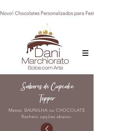
Novo! Chocolates Personalizados para Festas, Presentes e E
Sabores de Cupcake
Topper
Massa: BAUNILHA ou CHOCOLATE
Recheio opções abaixo.